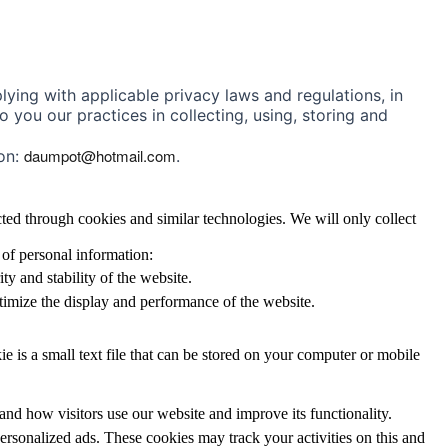
ying with applicable privacy laws and regulations, in
 you our practices in collecting, using, storing and
daumpot@hotmail.com
ion:
.
ted through cookies and similar technologies. We will only collect
 of personal information:
y and stability of the website.
imize the display and performance of the website.
ie is a small text file that can be stored on your computer or mobile
and how visitors use our website and improve its functionality.
sonalized ads. These cookies may track your activities on this and