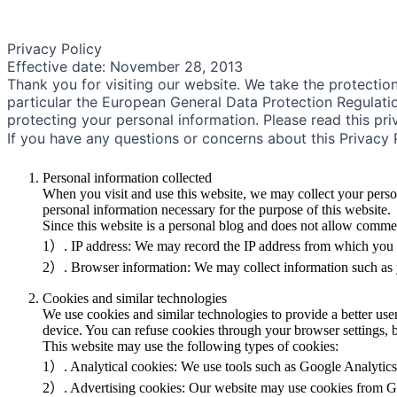
Privacy Policy
Effective date: November 28, 2013
Thank you for visiting our website. We take the protectio
particular the European General Data Protection Regulation
protecting your personal information. Please read this pri
If you have any questions or concerns about this Privacy 
Personal information collected
When you visit and use this website, we may collect your perso
personal information necessary for the purpose of this website.
Since this website is a personal blog and does not allow comment
1）. IP address: We may record the IP address from which you vis
2）. Browser information: We may collect information such as y
Cookies and similar technologies
We use cookies and similar technologies to provide a better user 
device. You can refuse cookies through your browser settings, b
This website may use the following types of cookies:
1）. Analytical cookies: We use tools such as Google Analytics t
2）. Advertising cookies: Our website may use cookies from Goo