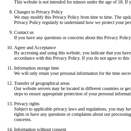
This website is not intended for minors under the age of 18. If 
Changes to Privacy Policy
We may modify this Privacy Policy from time to time. The updat
Privacy Policy regularly to understand how we protect your per
Contact us
If you have any questions or concerns about this Privacy Policy 
Agree and Acceptance
By accessing and using this website, you indicate that you have
accordance with this Privacy Policy. If you do not agree to this 
Information storage time
We will only retain your personal information for the time neces
Transfer of geographical areas
Our website servers may be located in different countries or ge
steps to ensure appropriate protection of your personal informati
Privacy rights
Subject to applicable privacy laws and regulations, you may have r
rights or have any questions or complaints about our processing
concerns.
Information without consent