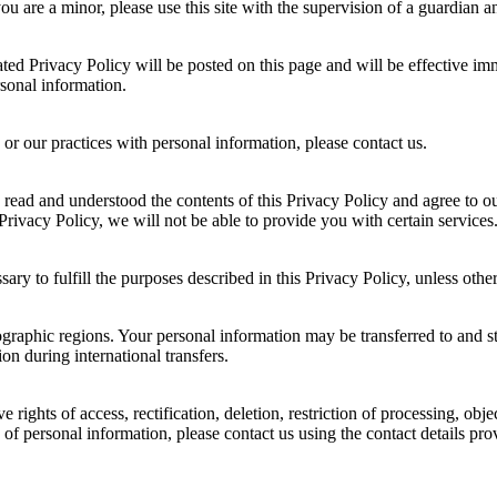
you are a minor, please use this site with the supervision of a guardian
ed Privacy Policy will be posted on this page and will be effective imm
sonal information.
or our practices with personal information, please contact us.
 read and understood the contents of this Privacy Policy and agree to ou
Privacy Policy, we will not be able to provide you with certain services
sary to fulfill the purposes described in this Privacy Policy, unless oth
ographic regions. Your personal information may be transferred to and st
on during international transfers.
ights of access, rectification, deletion, restriction of processing, objec
 of personal information, please contact us using the contact details 