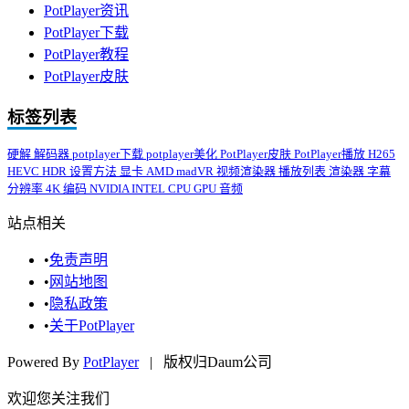
PotPlayer资讯
PotPlayer下载
PotPlayer教程
PotPlayer皮肤
标签列表
硬解
解码器
potplayer下载
potplayer美化
PotPlayer皮肤
PotPlayer播放
H265
HEVC
HDR
设置方法
显卡
AMD
madVR
视频渲染器
播放列表
渲染器
字幕
分辨率
4K
编码
NVIDIA
INTEL
CPU
GPU
音频
站点相关
•
免责声明
•
网站地图
•
隐私政策
•
关于PotPlayer
Powered By
PotPlayer
| 版权归Daum公司
欢迎您关注我们