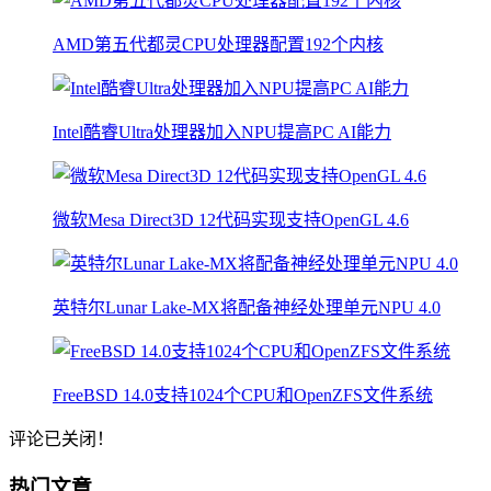
AMD第五代都灵CPU处理器配置192个内核
Intel酷睿Ultra处理器加入NPU提高PC AI能力
微软Mesa Direct3D 12代码实现支持OpenGL 4.6
英特尔Lunar Lake-MX将配备神经处理单元NPU 4.0
FreeBSD 14.0支持1024个CPU和OpenZFS文件系统
评论已关闭！
热门文章