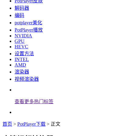
PotPlayer皮肤
解码器
编码
potplayer美化
PotPlayer播放
NVIDIA
GPU
HEVC
设置方法
INTEL
AMD
渲染器
视频渲染器
查看更多热门标签
首页
>
PotPlayer下载
> 正文