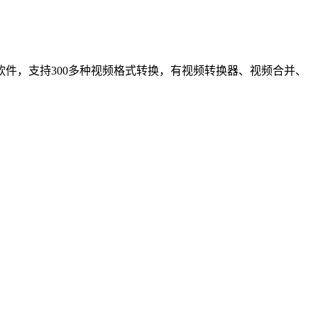
高清视频转换软件，支持300多种视频格式转换，有视频转换器、视频合并、