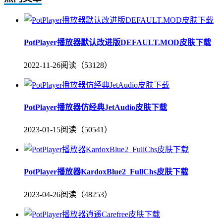
PotPlayer播放器默认改进版DEFAULT.MOD皮肤下载
2022-11-26
阅读（53128）
PotPlayer播放器仿经典JetAudio皮肤下载
2023-01-15
阅读（50541）
PotPlayer播放器KardoxBlue2_FullChs皮肤下载
2023-04-26
阅读（48253）