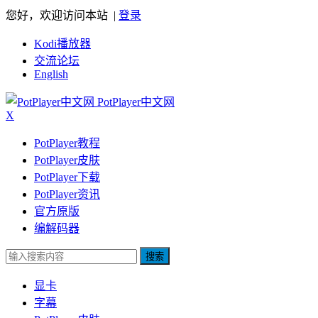
您好，欢迎访问本站 |
登录
Kodi播放器
交流论坛
English
PotPlayer中文网
X
PotPlayer教程
PotPlayer皮肤
PotPlayer下载
PotPlayer资讯
官方原版
编解码器
搜索
显卡
字幕