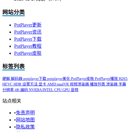
网站分类
PotPlayer更新
PotPlayer资讯
PotPlayer下载
PotPlayer教程
PotPlayer皮肤
标签列表
硬解
解码器
potplayer下载
potplayer美化
PotPlayer皮肤
PotPlayer播放
H265
HEVC
HDR
设置方法
显卡
AMD
madVR
视频渲染器
播放列表
渲染器
字幕
分辨率
4K
编码
NVIDIA
INTEL
CPU
GPU
音频
站点相关
•
免责声明
•
网站地图
•
隐私政策