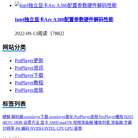
Intel独立显卡Arc A380配置参数硬件解码性能
2022-09-13
阅读（7882）
网站分类
PotPlayer更新
PotPlayer资讯
PotPlayer下载
PotPlayer教程
PotPlayer皮肤
标签列表
硬解
解码器
potplayer下载
potplayer美化
PotPlayer皮肤
PotPlayer播放
H265
HEVC
HDR
设置方法
显卡
AMD
madVR
视频渲染器
播放列表
渲染器
字幕
分辨率
4K
编码
NVIDIA
INTEL
CPU
GPU
音频