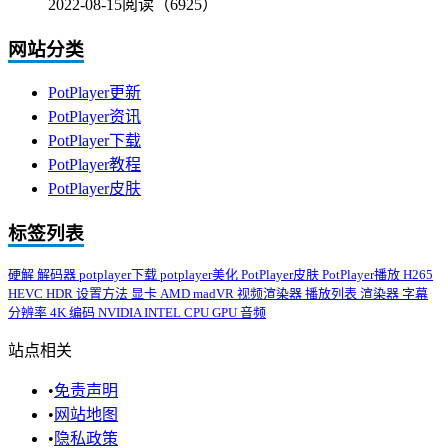
2022-08-15
阅读（6925）
网站分类
PotPlayer更新
PotPlayer资讯
PotPlayer下载
PotPlayer教程
PotPlayer皮肤
标签列表
硬解
解码器
potplayer下载
potplayer美化
PotPlayer皮肤
PotPlayer播放
H265
HEVC
HDR
设置方法
显卡
AMD
madVR
视频渲染器
播放列表
渲染器
字幕
分辨率
4K
编码
NVIDIA
INTEL
CPU
GPU
音频
站点相关
•
免责声明
•
网站地图
•
隐私政策