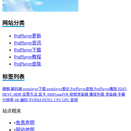
网站分类
PotPlayer更新
PotPlayer资讯
PotPlayer下载
PotPlayer教程
PotPlayer皮肤
标签列表
硬解
解码器
potplayer下载
potplayer美化
PotPlayer皮肤
PotPlayer播放
H265
HEVC
HDR
设置方法
显卡
AMD
madVR
视频渲染器
播放列表
渲染器
字幕
分辨率
4K
编码
NVIDIA
INTEL
CPU
GPU
音频
站点相关
•
免责声明
•
网站地图