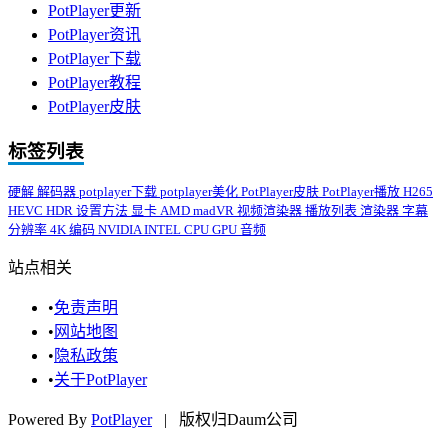
PotPlayer更新
PotPlayer资讯
PotPlayer下载
PotPlayer教程
PotPlayer皮肤
标签列表
硬解
解码器
potplayer下载
potplayer美化
PotPlayer皮肤
PotPlayer播放
H265
HEVC
HDR
设置方法
显卡
AMD
madVR
视频渲染器
播放列表
渲染器
字幕
分辨率
4K
编码
NVIDIA
INTEL
CPU
GPU
音频
站点相关
•
免责声明
•
网站地图
•
隐私政策
•
关于PotPlayer
Powered By
PotPlayer
| 版权归Daum公司