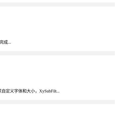
成...
体和大小，XySubFilt...