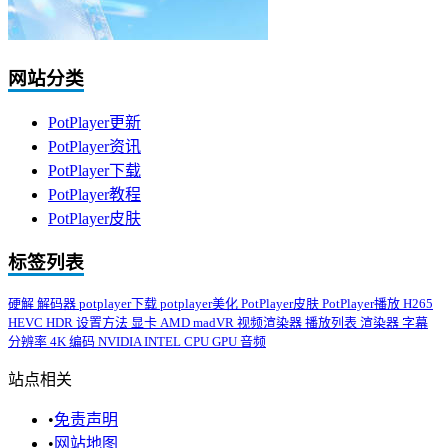
网站分类
PotPlayer更新
PotPlayer资讯
PotPlayer下载
PotPlayer教程
PotPlayer皮肤
标签列表
硬解
解码器
potplayer下载
potplayer美化
PotPlayer皮肤
PotPlayer播放
H265
HEVC
HDR
设置方法
显卡
AMD
madVR
视频渲染器
播放列表
渲染器
字幕
分辨率
4K
编码
NVIDIA
INTEL
CPU
GPU
音频
站点相关
•
免责声明
•
网站地图