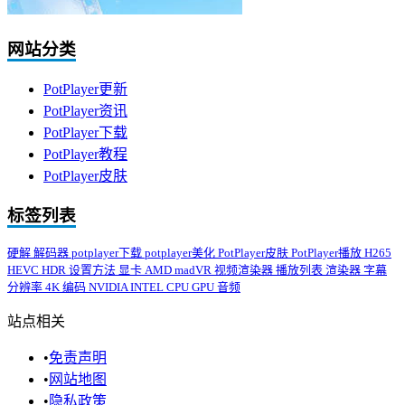
网站分类
PotPlayer更新
PotPlayer资讯
PotPlayer下载
PotPlayer教程
PotPlayer皮肤
标签列表
硬解
解码器
potplayer下载
potplayer美化
PotPlayer皮肤
PotPlayer播放
H265
HEVC
HDR
设置方法
显卡
AMD
madVR
视频渲染器
播放列表
渲染器
字幕
分辨率
4K
编码
NVIDIA
INTEL
CPU
GPU
音频
站点相关
•
免责声明
•
网站地图
•
隐私政策