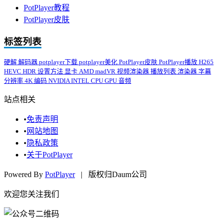
PotPlayer教程
PotPlayer皮肤
标签列表
硬解
解码器
potplayer下载
potplayer美化
PotPlayer皮肤
PotPlayer播放
H265
HEVC
HDR
设置方法
显卡
AMD
madVR
视频渲染器
播放列表
渲染器
字幕
分辨率
4K
编码
NVIDIA
INTEL
CPU
GPU
音频
站点相关
•
免责声明
•
网站地图
•
隐私政策
•
关于PotPlayer
Powered By
PotPlayer
| 版权归Daum公司
欢迎您关注我们