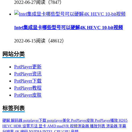
2022-06-27
阅读（7847）
Intel集成显卡哪些型号可以硬解4K HEVC 10-bit视频
2022-06-15
阅读（48612）
网站分类
PotPlayer更新
PotPlayer资讯
PotPlayer下载
PotPlayer教程
PotPlayer皮肤
标签列表
硬解
解码器
potplayer下载
potplayer美化
PotPlayer皮肤
PotPlayer播放
H265
HEVC
HDR
设置方法
显卡
AMD
madVR
视频渲染器
播放列表
渲染器
字幕
分辨率
4K
编码
NVIDIA
INTEL
CPU
GPU
音频