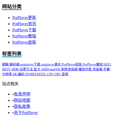
网站分类
PotPlayer更新
PotPlayer资讯
PotPlayer下载
PotPlayer教程
PotPlayer皮肤
标签列表
硬解
解码器
potplayer下载
potplayer美化
PotPlayer皮肤
PotPlayer播放
H265
HEVC
HDR
设置方法
显卡
AMD
madVR
视频渲染器
播放列表
渲染器
字幕
分辨率
4K
编码
NVIDIA
INTEL
CPU
GPU
音频
站点相关
•
免责声明
•
网站地图
•
隐私政策
•
关于PotPlayer