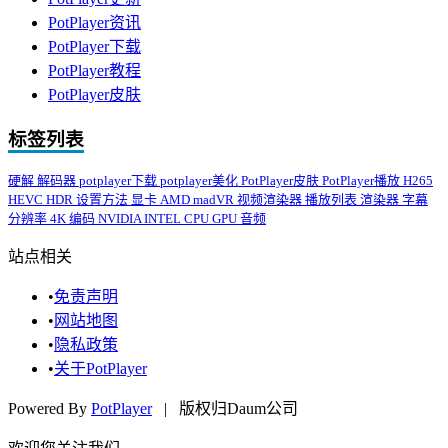
PotPlayer资讯
PotPlayer下载
PotPlayer教程
PotPlayer皮肤
标签列表
硬解
解码器
potplayer下载
potplayer美化
PotPlayer皮肤
PotPlayer播放
H265
HEVC
HDR
设置方法
显卡
AMD
madVR
视频渲染器
播放列表
渲染器
字幕
分辨率
4K
编码
NVIDIA
INTEL
CPU
GPU
音频
站点相关
•
免责声明
•
网站地图
•
隐私政策
•
关于PotPlayer
Powered By
PotPlayer
| 版权归Daum公司