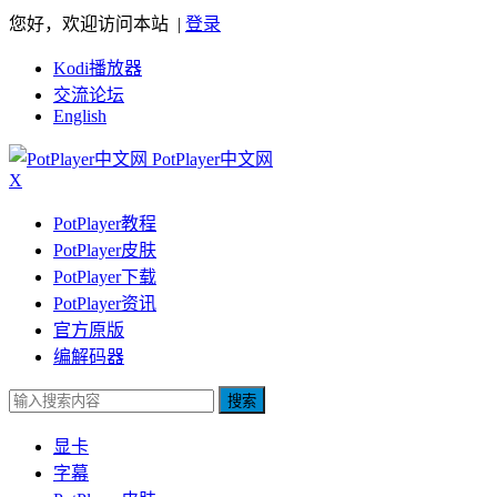
您好，欢迎访问本站 |
登录
Kodi播放器
交流论坛
English
PotPlayer中文网
X
PotPlayer教程
PotPlayer皮肤
PotPlayer下载
PotPlayer资讯
官方原版
编解码器
搜索
显卡
字幕