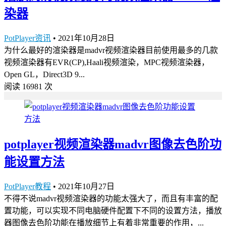
染器
PotPlayer资讯
•
2021年10月28日
为什么最好的渲染器是madvr视频渲染器目前使用最多的几款
视频渲染器有EVR(CP),Haali视频渲染，MPC视频渲染器，
Open GL，Direct3D 9...
阅读 16981 次
potplayer视频渲染器madvr图像去色阶功
能设置方法
PotPlayer教程
•
2021年10月27日
不得不说madvr视频渲染器的功能太强大了，而且有丰富的配
置功能，可以实现不同电脑硬件配置下不同的设置方法，播放
器图像去色阶功能在播放细节上有着非常重要的作用，...