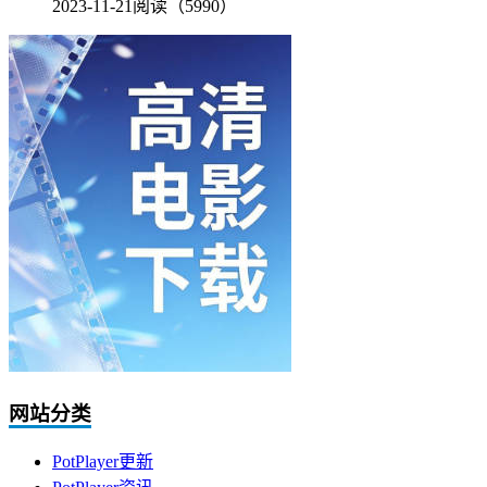
2023-11-21
阅读（5990）
网站分类
PotPlayer更新