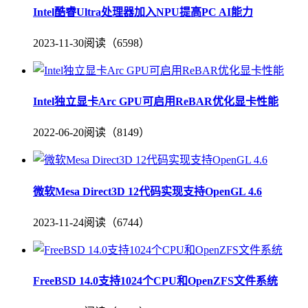
Intel酷睿Ultra处理器加入NPU提高PC AI能力
2023-11-30
阅读（6598）
Intel独立显卡Arc GPU可启用ReBAR优化显卡性能
2022-06-20
阅读（8149）
微软Mesa Direct3D 12代码实现支持OpenGL 4.6
2023-11-24
阅读（6744）
FreeBSD 14.0支持1024个CPU和OpenZFS文件系统