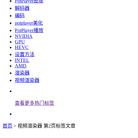
PotPlayer皮肤
解码器
编码
potplayer美化
PotPlayer播放
NVIDIA
GPU
HEVC
设置方法
INTEL
AMD
渲染器
视频渲染器
查看更多热门标签
首页
> 视频渲染器 第2页标签文章