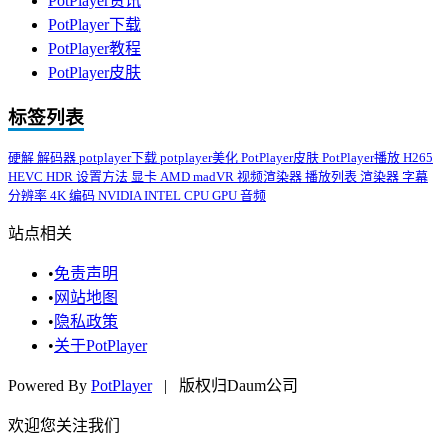
PotPlayer资讯
PotPlayer下载
PotPlayer教程
PotPlayer皮肤
标签列表
硬解
解码器
potplayer下载
potplayer美化
PotPlayer皮肤
PotPlayer播放
H265
HEVC
HDR
设置方法
显卡
AMD
madVR
视频渲染器
播放列表
渲染器
字幕
分辨率
4K
编码
NVIDIA
INTEL
CPU
GPU
音频
站点相关
•
免责声明
•
网站地图
•
隐私政策
•
关于PotPlayer
Powered By
PotPlayer
| 版权归Daum公司
欢迎您关注我们