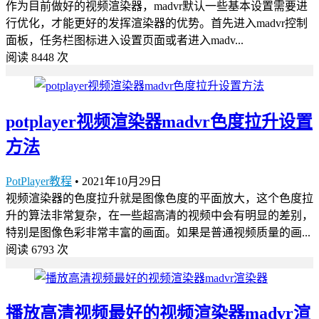
作为目前做好的视频渲染器，madvr默认一些基本设置需要进
行优化，才能更好的发挥渲染器的优势。首先进入madvr控制
面板，任务栏图标进入设置页面或者进入madv...
阅读 8448 次
potplayer视频渲染器madvr色度拉升设置
方法
PotPlayer教程
•
2021年10月29日
视频渲染器的色度拉升就是图像色度的平面放大，这个色度拉
升的算法非常复杂，在一些超高清的视频中会有明显的差别，
特别是图像色彩非常丰富的画面。如果是普通视频质量的画...
阅读 6793 次
播放高清视频最好的视频渲染器madvr渲