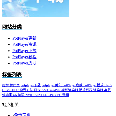
网站分类
PotPlayer更新
PotPlayer资讯
PotPlayer下载
PotPlayer教程
PotPlayer皮肤
标签列表
硬解
解码器
potplayer下载
potplayer美化
PotPlayer皮肤
PotPlayer播放
H265
HEVC
HDR
设置方法
显卡
AMD
madVR
视频渲染器
播放列表
渲染器
字幕
分辨率
4K
编码
NVIDIA
INTEL
CPU
GPU
音频
站点相关
•
免责声明