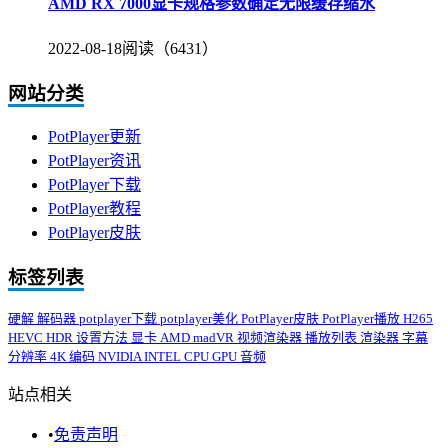
AMD RX 7000显卡规格参数确定无限缓存缩水
2022-08-18
阅读（6431）
网站分类
PotPlayer更新
PotPlayer资讯
PotPlayer下载
PotPlayer教程
PotPlayer皮肤
标签列表
硬解
解码器
potplayer下载
potplayer美化
PotPlayer皮肤
PotPlayer播放
H265
HEVC
HDR
设置方法
显卡
AMD
madVR
视频渲染器
播放列表
渲染器
字幕
分辨率
4K
编码
NVIDIA
INTEL
CPU
GPU
音频
站点相关
•
免责声明