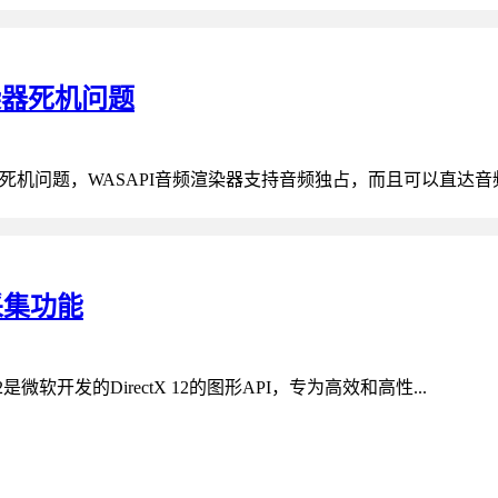
频渲染器死机问题
API音频渲染器死机问题，WASAPI音频渲染器支持音频独占，而且可以直达音
频采集功能
D3D12‌是微软开发的DirectX 12的图形API，专为高效和高性...