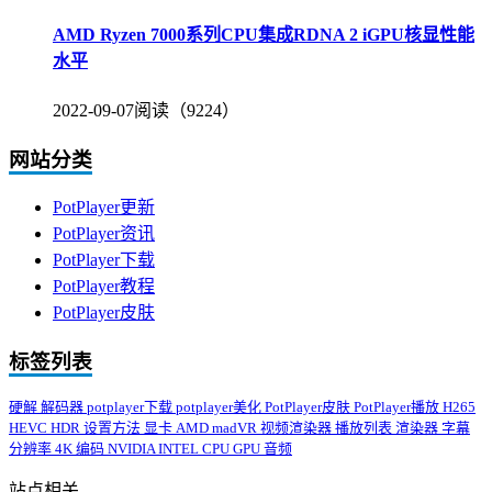
AMD Ryzen 7000系列CPU集成RDNA 2 iGPU核显性能
水平
2022-09-07
阅读（9224）
网站分类
PotPlayer更新
PotPlayer资讯
PotPlayer下载
PotPlayer教程
PotPlayer皮肤
标签列表
硬解
解码器
potplayer下载
potplayer美化
PotPlayer皮肤
PotPlayer播放
H265
HEVC
HDR
设置方法
显卡
AMD
madVR
视频渲染器
播放列表
渲染器
字幕
分辨率
4K
编码
NVIDIA
INTEL
CPU
GPU
音频
站点相关