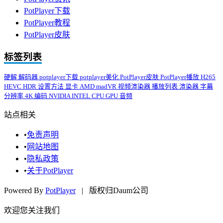
PotPlayer下载
PotPlayer教程
PotPlayer皮肤
标签列表
硬解
解码器
potplayer下载
potplayer美化
PotPlayer皮肤
PotPlayer播放
H265
HEVC
HDR
设置方法
显卡
AMD
madVR
视频渲染器
播放列表
渲染器
字幕
分辨率
4K
编码
NVIDIA
INTEL
CPU
GPU
音频
站点相关
•
免责声明
•
网站地图
•
隐私政策
•
关于PotPlayer
Powered By
PotPlayer
| 版权归Daum公司
欢迎您关注我们