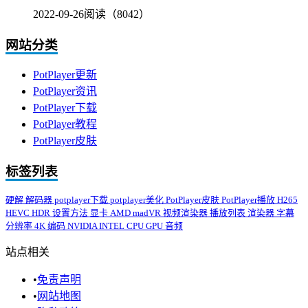
2022-09-26
阅读（8042）
网站分类
PotPlayer更新
PotPlayer资讯
PotPlayer下载
PotPlayer教程
PotPlayer皮肤
标签列表
硬解
解码器
potplayer下载
potplayer美化
PotPlayer皮肤
PotPlayer播放
H265
HEVC
HDR
设置方法
显卡
AMD
madVR
视频渲染器
播放列表
渲染器
字幕
分辨率
4K
编码
NVIDIA
INTEL
CPU
GPU
音频
站点相关
•
免责声明
•
网站地图