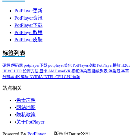
PotPlayer更新
PotPlayer资讯
PotPlayer下载
PotPlayer教程
PotPlayer皮肤
标签列表
硬解
解码器
potplayer下载
potplayer美化
PotPlayer皮肤
PotPlayer播放
H265
HEVC
HDR
设置方法
显卡
AMD
madVR
视频渲染器
播放列表
渲染器
字幕
分辨率
4K
编码
NVIDIA
INTEL
CPU
GPU
音频
站点相关
•
免责声明
•
网站地图
•
隐私政策
•
关于PotPlayer
Powered By
PotPlayer
| 版权归Daum公司